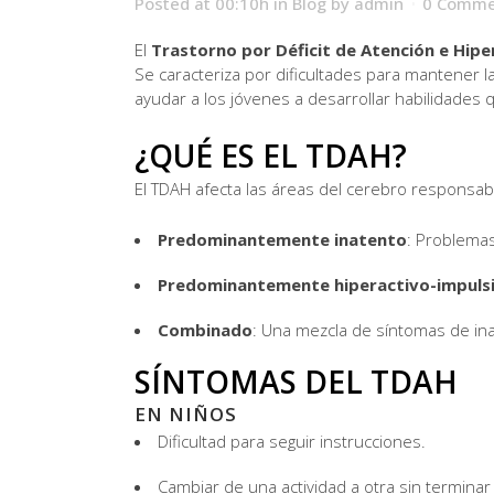
Posted at 00:10h
in
Blog
by
admin
0 Comme
El
Trastorno por Déficit de Atención e Hip
Se caracteriza por dificultades para mantener la
ayudar a los jóvenes a desarrollar habilidades 
¿QUÉ ES EL TDAH?
El TDAH afecta las áreas del cerebro responsable
Predominantemente inatento
: Problemas
Predominantemente hiperactivo-impuls
Combinado
: Una mezcla de síntomas de inat
SÍNTOMAS DEL TDAH
EN NIÑOS
Dificultad para seguir instrucciones.
Cambiar de una actividad a otra sin terminar