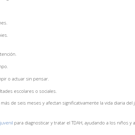
nes.
ies.
tención.
empo.
ir o actuar sin pensar.
ltades escolares o sociales.
ás de seis meses y afectan significativamente la vida diaria del
juvenil
para diagnosticar y tratar el TDAH, ayudando a los niños y