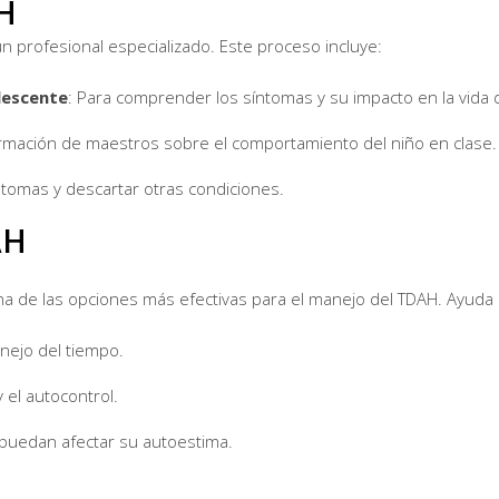
H
n profesional especializado. Este proceso incluye:
lescente
: Para comprender los síntomas y su impacto en la vida d
ormación de maestros sobre el comportamiento del niño en clase.
síntomas y descartar otras condiciones.
AH
a de las opciones más efectivas para el manejo del TDAH. Ayuda a
anejo del tiempo.
 el autocontrol.
puedan afectar su autoestima.