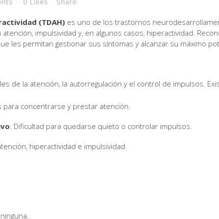
nts
0
Likes
Share
eractividad (TDAH)
es uno de los trastornos neurodesarrollame
 atención, impulsividad y, en algunos casos, hiperactividad. Recon
que les permitan gestionar sus síntomas y alcanzar su máximo pot
s de la atención, la autorregulación y el control de impulsos. Exi
 para concentrarse y prestar atención.
ivo
: Dificultad para quedarse quieto o controlar impulsos.
ención, hiperactividad e impulsividad.
 ninguna.