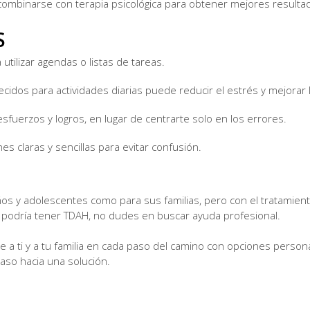
combinarse con terapia psicológica para obtener mejores resulta
S
a utilizar agendas o listas de tareas.
ecidos para actividades diarias puede reducir el estrés y mejorar 
sfuerzos y logros, en lugar de centrarte solo en los errores.
nes claras y sencillas para evitar confusión.
ños y adolescentes como para sus familias, pero con el tratamien
ijo podría tener TDAH, no dudes en buscar ayuda profesional.
 a ti y a tu familia en cada paso del camino con opciones persona
aso hacia una solución.