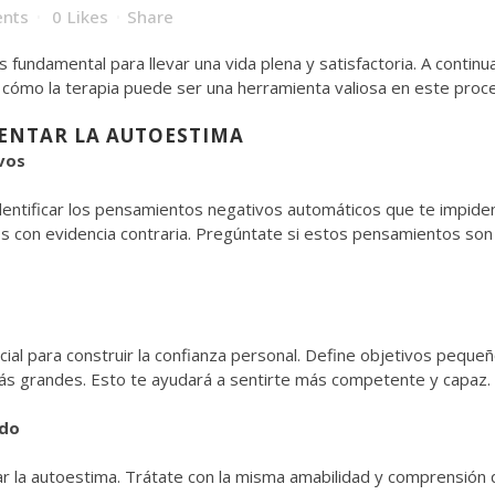
nts
0
Likes
Share
s fundamental para llevar una vida plena y satisfactoria. A contin
 cómo la terapia puede ser una herramienta valiosa en este proc
MENTAR LA AUTOESTIMA
vos
dentificar los pensamientos negativos automáticos que te impiden 
os con evidencia contraria. Pregúntate si estos pensamientos so
ucial para construir la confianza personal. Define objetivos peq
ás grandes. Esto te ayudará a sentirte más competente y capaz.
ado
la autoestima. Trátate con la misma amabilidad y comprensión qu