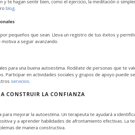
 y te hagan sentir bien, como el ejercicio, la meditación o simpl
tro
blog
.
sonales
por pequeños que sean. Lleva un registro de tus éxitos y permítet
e motiva a seguir avanzando.
ales para una buena autoestima. Rodéate de personas que te valo
os. Participar en actividades sociales y grupos de apoyo puede 
stros
servicios
.
 A CONSTRUIR LA CONFIANZA
 para mejorar la autoestima. Un terapeuta te ayudará a identifi
sitiva y a aprender habilidades de afrontamiento efectivas. La t
oblemas de manera constructiva.