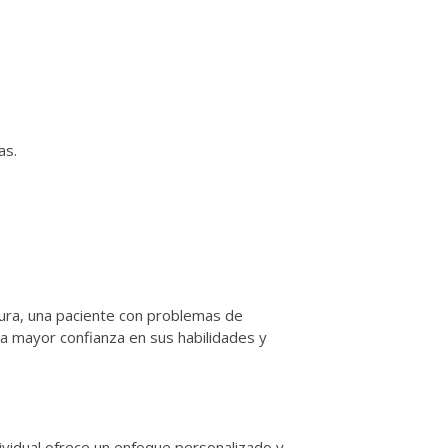
as.
aura, una paciente con problemas de
na mayor confianza en sus habilidades y
dividual ofrece un enfoque personalizado y