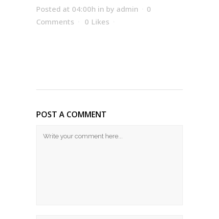
Posted at 04:00h
in
by
admin
0
Comments
0
Likes
POST A COMMENT