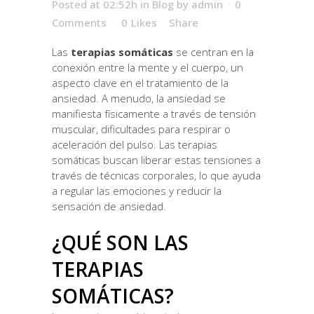
Posted at 02:52h
in
Blog
by
admin
0
Comments
0
Likes
Share
Las
terapias somáticas
se centran en la
conexión entre la mente y el cuerpo, un
aspecto clave en el tratamiento de la
ansiedad. A menudo, la ansiedad se
manifiesta físicamente a través de tensión
muscular, dificultades para respirar o
aceleración del pulso. Las terapias
somáticas buscan liberar estas tensiones a
través de técnicas corporales, lo que ayuda
a regular las emociones y reducir la
sensación de ansiedad.
¿QUÉ SON LAS
TERAPIAS
SOMÁTICAS?